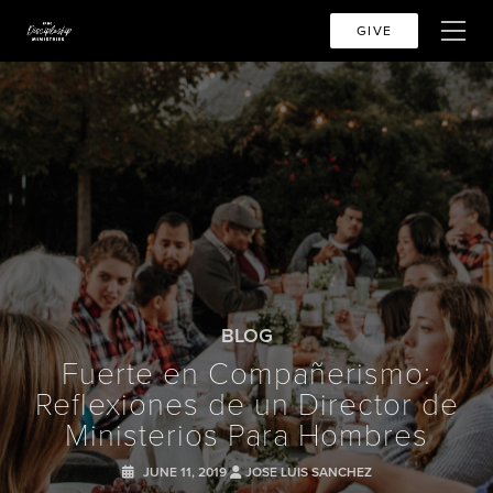
GIVE
BLOG
Fuerte en Compañerismo:
Reflexiones de un Director de
Ministerios Para Hombres
JUNE 11, 2019
JOSE LUIS SANCHEZ