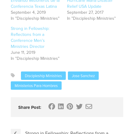
Enviando Misioneros de la
Hurricane Maria Disaster
Conferencia Texas Latina
Relief USA Update
September 4, 2019
September 27, 2017
In "Discipleship Ministries"
In "Discipleship Ministries"
Strong in Fellowship:
Reflections from a
Conference Men’s
Ministries Director
June 11, 2019
In "Discipleship Ministries"
Discipleship Ministries
Jose Sanchez
Ministerios Para Hombres
Share Post:
Strong in Fellowship: Reflections from a