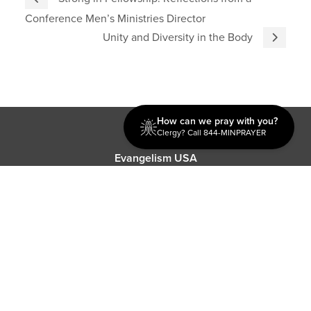
Conference Men’s Ministries Director
Unity and Diversity in the Body
How can we pray with you?
Discipleship
Clergy? Call 844-MINPRAYER
Evangelism USA
World Missions
General Superintendent's Office
P.O. Box 12609 Oklahoma City, OK 73157 | Address: 7300