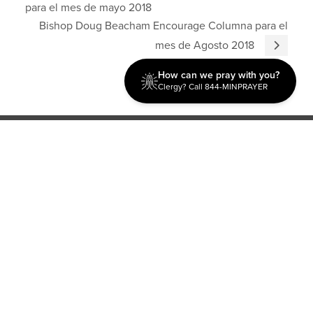
para el mes de mayo 2018
Bishop Doug Beacham Encourage Columna para el
mes de Agosto 2018
How can we pray with you?
Clergy? Call 844-MINPRAYER
Discipleship
Evangelism USA
World Missions
General Superintendent's Office
P.O. Box 12609 Oklahoma City, OK 73157 | Address: 7300