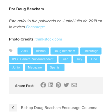
Por Doug Beacham
Este artículo fue publicado en Junio/Julio de 2018 en
la revista
Encourage
.
Photo Credits:
thinkstock.com
2018
Bishop
Doug Beacham
Encourage
IPHC General Superintendent
Julio
July
June
Junio
Magazine
Spanish
Share Post:
Bishop Doug Beacham Encourage Columna